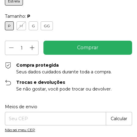
Estrela
Tamanho:
P
P
M
G
GG
Compra protegida
Seus dados cuidados durante toda a compra.
Trocas e devoluções
Se não gostar, você pode trocar ou devolver.
Entregas para o CEP:
Alterar CEP
Meios de envio
Calcular
Não sei meu CEP