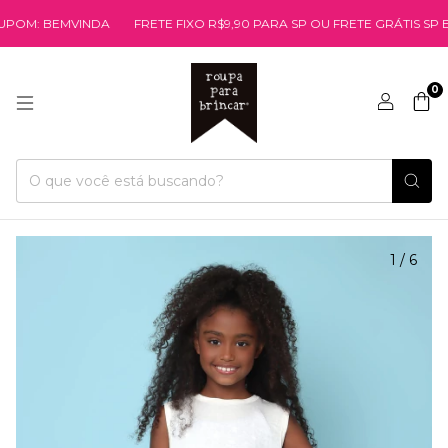
 BEMVINDA
FRETE FIXO R$9,90 PARA SP OU FRETE GRÁTIS SP EM CO
0
1
/
6