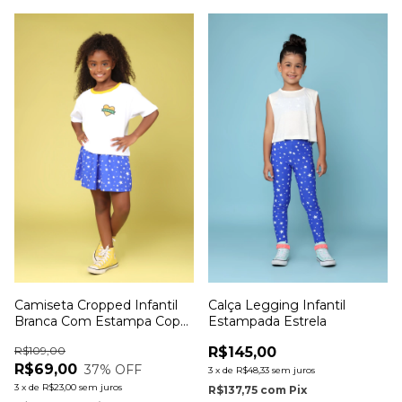
Calça Legging Infantil
Camiseta Cropped Infantil
Estampada Estrela
Branca Com Estampa Copa
Brasil
R$145,00
R$109,00
R$69,00
37
% OFF
3
x
de
R$48,33
sem juros
3
x
de
R$23,00
sem juros
R$137,75
com
Pix