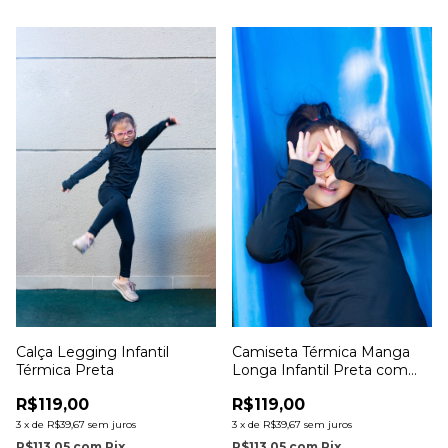
Calça Legging Infantil
Camiseta Térmica Manga
Térmica Preta
Longa Infantil Preta com
Dedinho
R$119,00
R$119,00
3
x
de
R$39,67
sem juros
3
x
de
R$39,67
sem juros
R$113,05
com
Pix
R$113,05
com
Pix