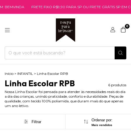
MVINDA
FRETE FIXO R$9,90 PARA SP OU FRETE GRÁTIS SP EM COMPR
0
Início
>
INFANTIL
>
Linha Escolar RPB
Linha Escolar RPB
6 produtos
Nossa Linha Escolar foi pensada para atender às necessidades reais do dia
a dia das crianças, unindo praticidade, conforto e durabilidade. Peças de
qualidade, com tecido 100% poliamida, que duram mais do que apenas
um ano letivo.
Ordenar por:
Filtrar
Mais vendidos