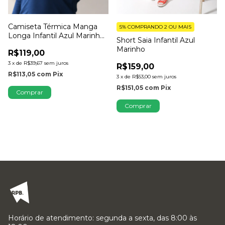
Camiseta Térmica Manga
5%
COMPRANDO 2 OU MAIS
Longa Infantil Azul Marinho
Short Saia Infantil Azul
com Dedinho
Marinho
R$119,00
3
x
de
R$39,67
sem juros
R$159,00
R$113,05
com
Pix
3
x
de
R$53,00
sem juros
R$151,05
com
Pix
Comprar
Comprar
Horário de atendimento: segunda a sexta, das 8:00 às