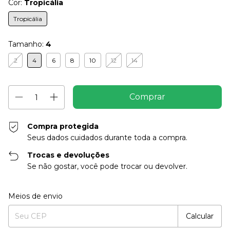
Cor:
Tropicália
Tropicália
Tamanho:
4
2
4
6
8
10
12
14
Compra protegida
Seus dados cuidados durante toda a compra.
Trocas e devoluções
Se não gostar, você pode trocar ou devolver.
Entregas para o CEP:
Alterar CEP
Meios de envio
Calcular