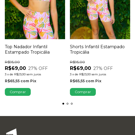
Top Nadador Infantil
Shorts Infantil Estampado
Estampado Tropicália
Tropicália
R$95,00
R$95,00
R$69,00
R$69,00
27
% OFF
27
% OFF
3
x
de
R$23,00
sem juros
3
x
de
R$23,00
sem juros
R$65,55
com
Pix
R$65,55
com
Pix
Comprar
Comprar