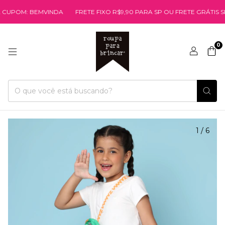
OM: BEMVINDA
FRETE FIXO R$9,90 PARA SP OU FRETE GRÁTIS SP E
0
1
/
6