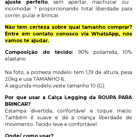
ajuste perfeito
, sem apertar, machucar ou
incomodar ? proporcionando total liberdade para
correr, pular e brincar.
Não tem certeza sobre qual tamanho comprar?
Entre em contato conosco via WhatsApp, nós
vamos te ajudar.
Composição do tecido:
90% poliamida, 10%
elastano.
Na foto, a primeira modelo tem 1,19 de altura, pesa
20kg e usa TAMANHO 6;
A segunda modelo veste tamanho 10 (G);
Por que usar a Calça Legging da ROUPA PARA
BRINCAR?
Estampa divertida, confortável e toque macio.
Também é suave e dá a criança liberdade de
movimento. Tecido leve e confortável.
Onde/ como usar?