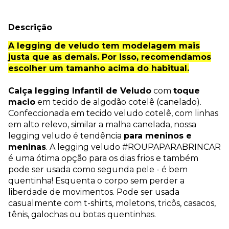
Descrição
A legging de veludo tem modelagem mais
justa que as demais. Por isso, recomendamos
escolher um tamanho acima do habitual.
Calça legging Infantil de Veludo
com
toque
macio
em tecido de algodão cotelê (canelado).
Confeccionada em tecido veludo cotelê, com linhas
em alto relevo, similar a malha canelada, nossa
legging veludo é tendência
para meninos e
meninas
. A legging veludo #ROUPAPARABRINCAR
é uma ótima opção para os dias frios e também
pode ser usada como segunda pele - é bem
quentinha! Esquenta o corpo sem perder a
liberdade de movimentos. Pode ser usada
casualmente com t-shirts, moletons, tricôs, casacos,
tênis, galochas ou botas quentinhas.