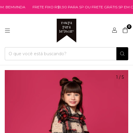
EMVINDA
FRETE FIXO R$9,90 PARA SP OU FRETE GRÁTIS SP EM COMP
0
1
/
5