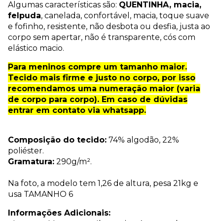
Algumas características são:
QUENTINHA, macia,
felpuda
, canelada, confortável, macia, toque suave
e fofinho, resistente, não desbota ou desfia, justa ao
corpo sem apertar, não é transparente, cós com
elástico macio.
Para meninos compre um tamanho maior.
Tecido mais firme e justo no corpo, por isso
recomendamos uma numeração maior (varia
de corpo para corpo). Em caso de dúvidas
entrar em contato via whatsapp.
Composição do tecido:
74% algodão, 22%
poliéster.
Gramatura:
290g/m².
Na foto, a modelo tem 1,26 de altura, pesa 21kg e
usa TAMANHO 6
Informações Adicionais: