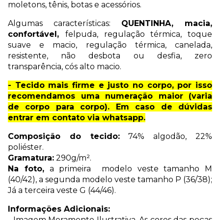
moletons, tênis, botas e acessórios.
Algumas características:
QUENTINHA, macia,
confortável,
felpuda, regulação térmica, toque
suave e macio, regulação térmica, canelada,
resistente, não desbota ou desfia, zero
transparência, cós alto macio.
- Tecido mais firme e justo no corpo, por isso
recomendamos uma numeração maior (varia
de corpo para corpo). Em caso de dúvidas
entrar em contato via whatsapp.
Composição do tecido:
74% algodão, 22%
poliéster.
Gramatura:
290g/m².
Na foto,
a primeira modelo veste tamanho M
(40/42), a segunda modelo veste tamanho P (36/38);
Já a terceira veste G (44/46).
Informações Adicionais:
- Imagem Meramente Ilustrativa. As cores das peças