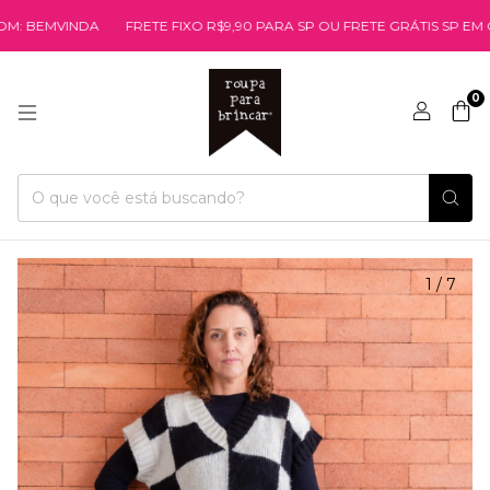
MVINDA
FRETE FIXO R$9,90 PARA SP OU FRETE GRÁTIS SP EM COMPR
0
1
/
7