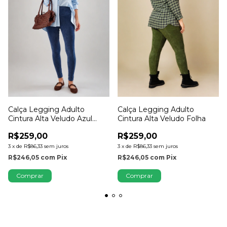
Calça Legging Adulto
Calça Legging Adulto
Cintura Alta Veludo Azul
Cintura Alta Veludo Folha
Jeans
R$259,00
R$259,00
3
x
de
R$86,33
sem juros
3
x
de
R$86,33
sem juros
R$246,05
com
Pix
R$246,05
com
Pix
Comprar
Comprar