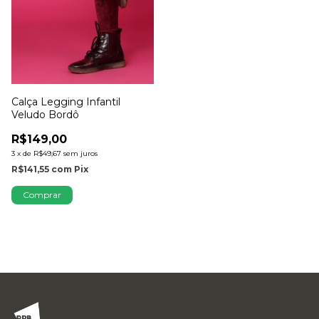
Calça Legging Infantil
Veludo Bordô
R$149,00
3
x
de
R$49,67
sem juros
R$141,55
com
Pix
Comprar