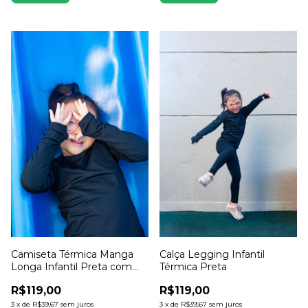
Camiseta Térmica Manga
Calça Legging Infantil
Longa Infantil Preta com
Térmica Preta
Dedinho
R$119,00
R$119,00
3
x
de
R$39,67
sem juros
3
x
de
R$39,67
sem juros