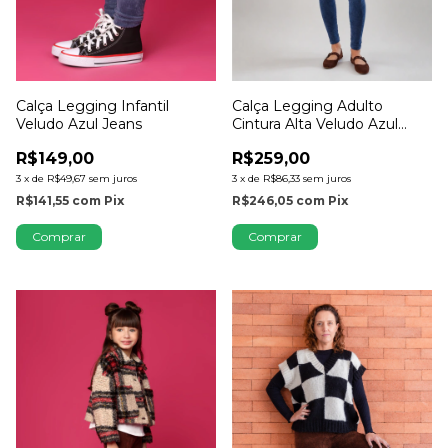
Calça Legging Infantil
Calça Legging Adulto
Veludo Azul Jeans
Cintura Alta Veludo Azul
Jeans
R$149,00
R$259,00
3
x
de
R$49,67
sem juros
3
x
de
R$86,33
sem juros
R$141,55
com
Pix
R$246,05
com
Pix
Comprar
Comprar