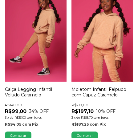
Calça Legging Infantil
Moletom Infantil Felpudo
Veludo Caramelo
com Capuz Caramelo
R$149,00
R$219,00
R$99,00
R$197,10
34
% OFF
10
% OFF
3
x
de
R$33,00
sem juros
3
x
de
R$65,70
sem juros
R$94,05
com
Pix
R$187,25
com
Pix
Comprar
Comprar