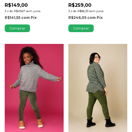
R$149,00
R$259,00
3
x
de
R$49,67
sem juros
3
x
de
R$86,33
sem juros
R$141,55
com
Pix
R$246,05
com
Pix
Comprar
Comprar