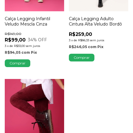
Calça Legging Infantil
Calça Legging Adulto
Veludo Mescla Cinza
Cintura Alta Veludo Bordô
R$149,00
R$259,00
R$99,00
34
% OFF
3
x
de
R$86,33
sem juros
3
x
de
R$33,00
sem juros
R$246,05
com
Pix
R$94,05
com
Pix
Comprar
Comprar