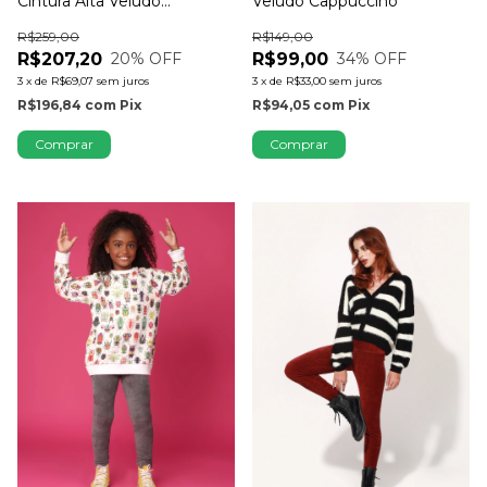
Veludo Cappuccino
Cintura Alta Veludo
Cappuccino
R$149,00
R$259,00
R$99,00
R$207,20
34
% OFF
20
% OFF
3
x
de
R$33,00
sem juros
3
x
de
R$69,07
sem juros
R$94,05
com
Pix
R$196,84
com
Pix
Comprar
Comprar