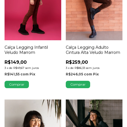
Calça Legging Infantil
Calça Legging Adulto
Veludo Marrom
Cintura Alta Veludo Marrom
R$149,00
R$259,00
3
x
de
R$49,67
sem juros
3
x
de
R$86,33
sem juros
R$141,55
com
Pix
R$246,05
com
Pix
Comprar
Comprar