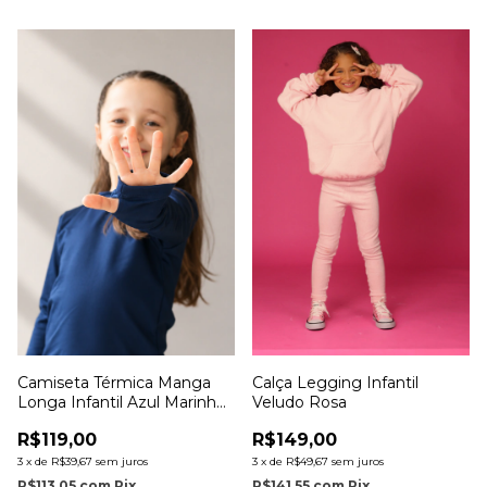
Camiseta Térmica Manga
Calça Legging Infantil
Longa Infantil Azul Marinho
Veludo Rosa
com Dedinho
R$119,00
R$149,00
3
x
de
R$39,67
sem juros
3
x
de
R$49,67
sem juros
R$113,05
com
Pix
R$141,55
com
Pix