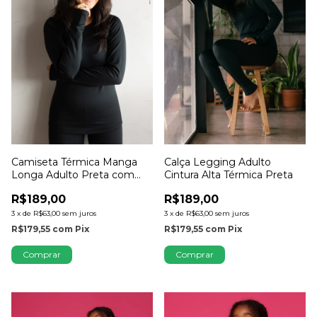
Camiseta Térmica Manga
Calça Legging Adulto
Longa Adulto Preta com
Cintura Alta Térmica Preta
Dedinho
R$189,00
R$189,00
3
x
de
R$63,00
sem juros
3
x
de
R$63,00
sem juros
R$179,55
com
Pix
R$179,55
com
Pix
Comprar
Comprar