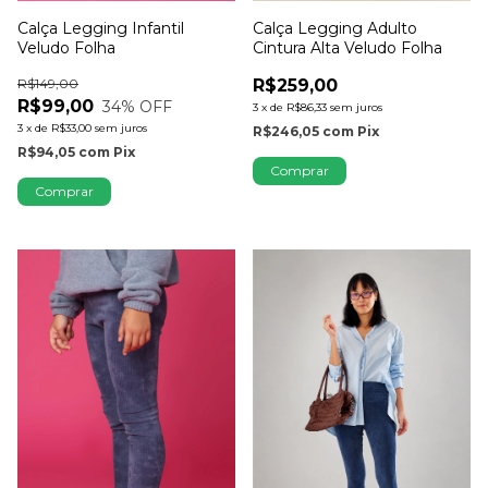
Calça Legging Infantil
Calça Legging Adulto
Veludo Folha
Cintura Alta Veludo Folha
R$149,00
R$259,00
R$99,00
34
% OFF
3
x
de
R$86,33
sem juros
3
x
de
R$33,00
sem juros
R$246,05
com
Pix
R$94,05
com
Pix
Comprar
Comprar